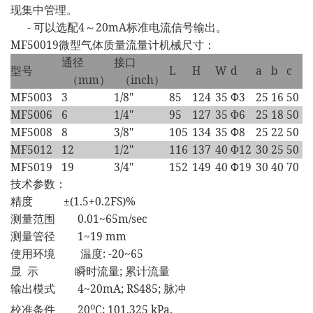
现集中管理。
-
4
20mA
可以选配
～
标准电流信号输出。
MF50019
微型气体质量流量计机械尺寸：
通径
接口
L
H
W
d
a
b
c
型号
mm
inch
（
）
（
）
MF5003
3
1/8"
85
124
35
Φ3
25
16
50
MF5006
6
1/4"
95
127
35
Φ6
25
18
50
MF5008
8
3/8"
105
134
35
Φ8
25
22
50
MF5012
12
1/2"
116
137
40
Φ12
30
25
50
MF5019
19
3/4"
152
149
40
Φ19
30
40
70
技术参数：
±(1.5+0.2FS)%
精度
0.01~65m/sec
测量范围
1~19 mm
测量管径
: -20~65
使用环境
温度
;
显
示
瞬时流量
累计流量
4~20mA; RS485;
输出模式
脉冲
o
20
C; 101.325 kPa.
校准条件