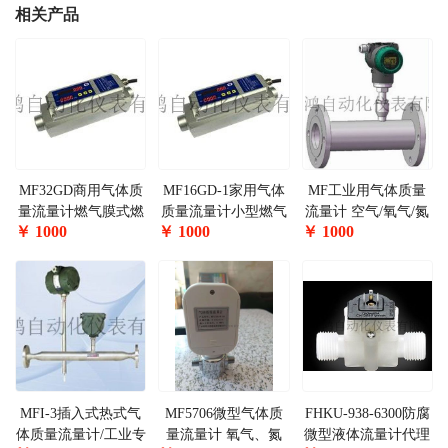
相关产品
MF32GD商用气体质
MF16GD-1家用气体
MF工业用气体质量
量流量计燃气膜式燃
质量流量计小型燃气
流量计 空气/氧气/氮
￥
1000
￥
1000
￥
1000
气表
流量传感器
气/氩气/二氧化碳气/
氢气/天然气等清洁气
体的流量计
MFI-3插入式热式气
MF5706微型气体质
FHKU-938-6300防腐
体质量流量计/工业专
量流量计 氧气、氮
微型液体流量计代理