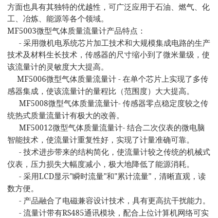
方面也具有其独特的优越性，可广泛应用于石油、燃气、化
工、冶炼、能源等各个领域。
MF5003
微型气体质量流量计产品特点：
-
采用微机电系统芯片加工技术和大规模集成电路的生产
技术及材料生长技术，传感器的尺寸缩小到了微米量级，使
该流量计的灵敏度大大提高。
MF5006
-
微型气体质量流量计
在单个芯片上实现了多传
感器集成，使该流量计的量程比（范围度）大大提高。
MF5008
-
微型气体质量流量计
传感器零点稳定度较之传
统热式质量流量计有极大的改善。
MF50012
-
微型气体质量流量计
结合二次仪表的微电脑
智能技术，使流量计重复性好，实现了计量准确可靠。
-
技术进步带来的结构简化，使流量计较之传统的机械式
仪表，压力损失大幅度减小，极大地降低了能源消耗。
-
LCD
"
"
"
"
采用
显示
瞬时流量
和
累计流量
，清晰直观，读
数方便。
-
产品融合了电磁兼容设计技术，具有更高抗干扰能力。
-
RS485
流量计带有
通讯模块，配合上位计算机网络可实